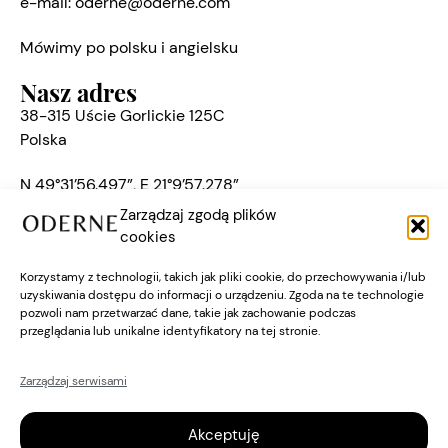
e-mail:
oderne@oderne.com
Mówimy po polsku i angielsku
Nasz adres
38-315 Uście Gorlickie 125C
Polska
N 49°31’56.497”, E 21°9’57.278”
Zarządzaj zgodą plików
Na skróty
cookies
Dom
Korzystamy z technologii, takich jak pliki cookie, do przechowywania i/lub
Cennik
uzyskiwania dostępu do informacji o urządzeniu. Zgoda na te technologie
Miejsca
pozwoli nam przetwarzać dane, takie jak zachowanie podczas
przeglądania lub unikalne identyfikatory na tej stronie.
English
fotografie:
Marcin Grabowiecki
aranżacja wnętrz:
Eliza Mrozińska
Zarządzaj serwisami
Version
strona www:
Łukasz Woźniak
Akceptuję